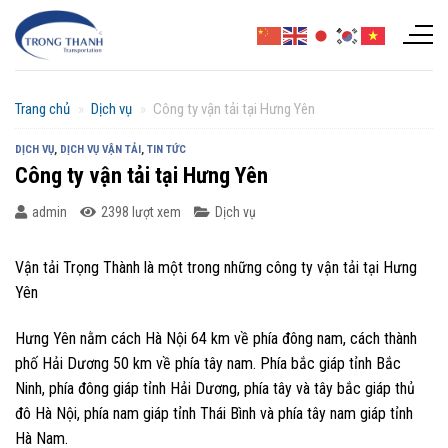
Chuyển
đến
nội
dung
Trang chủ
»
Dịch vụ
»
Công ty vận tải tại Hưng Yên
DỊCH VỤ
,
DỊCH VỤ VẬN TẢI
,
TIN TỨC
Công ty vận tải tại Hưng Yên
admin
2398 lượt xem
Dịch vụ
Vận tải Trọng Thành là một trong những công ty vận tải tại Hưng
Yên
Hưng Yên nằm cách Hà Nội 64 km về phía đông nam, cách thành
phố Hải Dương 50 km về phía tây nam. Phía bắc giáp tỉnh Bắc
Ninh, phía đông giáp tỉnh Hải Dương, phía tây và tây bắc giáp thủ
đô Hà Nội, phía nam giáp tỉnh Thái Bình và phía tây nam giáp tỉnh
Hà Nam.