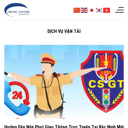
Chuyển
đến
nội
dung
DỊCH VỤ VẬN TẢI
Hướng Dẫn Nộp Phạt Giao Thông Trực Tuyến Tại Bắc Ninh Mới