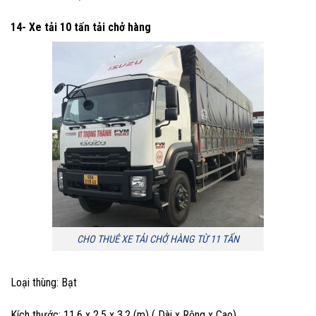
14- Xe tải 10 tấn
tải chở hàng
CHO THUÊ XE TẢI CHỞ HÀNG TỪ 11 TẤN
Loại thùng: Bạt
Kích thước: 11.6 x 2.5 x 3.2 (m) ( Dài x Rộng x Cao)