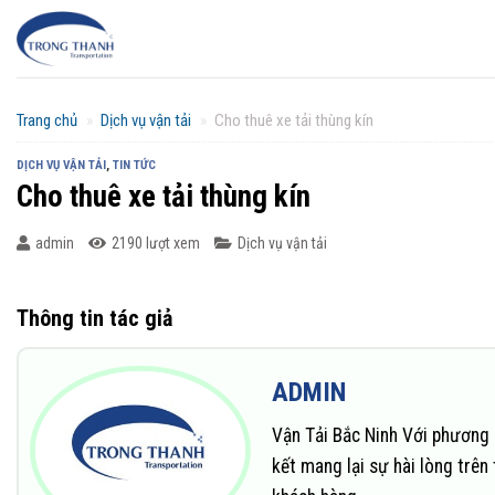
Chuyển
đến
nội
dung
Trang chủ
»
Dịch vụ vận tải
»
Cho thuê xe tải thùng kín
DỊCH VỤ VẬN TẢI
,
TIN TỨC
Cho thuê xe tải thùng kín
admin
2190 lượt xem
Dịch vụ vận tải
Thông tin tác giả
ADMIN
Vận Tải Bắc Ninh Với phương 
kết mang lại sự hài lòng trê