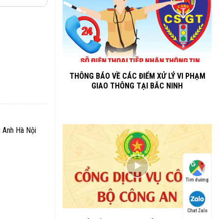
THÔNG BÁO VỀ CÁC ĐIỂM XỬ LÝ VI PHẠM
GIAO THÔNG TẠI BẮC NINH
g Anh Hà Nội
Tìm đường
Chat Zalo