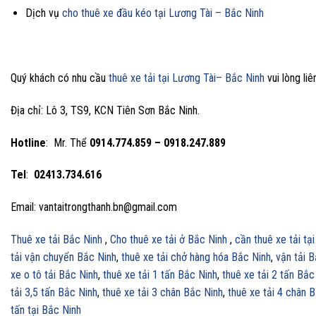
Dịch vụ
cho thuê xe đầu kéo tại Lương Tài – Bắc Ninh
Quý khách có nhu cầu
thuê xe tải tại
Lương Tài
– Bắc Ninh
vui lòng liê
Địa chỉ: Lô 3, TS9, KCN Tiên Sơn Bắc Ninh.
Hotline
: Mr. Thể
0914.774.859 – 0918.247.889
Tel
:
02413.734.616
Email: vantaitrongthanh.bn@gmail.com
Thuê xe tải Bắc Ninh
,
Cho thuê xe tải ở Bắc Ninh
,
cần thuê xe tải tạ
tải vận chuyển Bắc Ninh
,
thuê xe tải chở hàng hóa Bắc Ninh
,
vận tải 
xe o tô tải Bắc Ninh
,
thuê xe tải 1 tấn Bắc Ninh
,
thuê xe tải 2 tấn Bắc
tải 3,5 tấn Bắc Ninh
,
thuê xe tải 3 chân Bắc Ninh
,
thuê xe tải 4 chân 
tấn tại Bắc Ninh