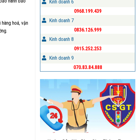
ộ bảo hành bảo
Kinh doanh 6
0968.199.439
Kinh doanh 7
i hàng hoá, vận
0836.126.999
ờng.
Kinh doanh 8
0915.252.253
Kinh doanh 9
070.83.84.888