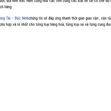
 thuộc địa hình Bắc Ninh cũng như các tỉnh cùng các loại xe tải có chế đ
ch hàng.
ương Tài – Bắc Ninh
chúng tôi sẽ đáp ứng nhanh thời gian giao vận , vận tả
hù hợp và rẻ nhất cho từng loại hàng hoá, từng loại xe và từng cung đư