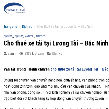
Chuyển
đến
nội
dung
Trang chủ
»
Dịch vụ
»
Cho thuê xe tải tại Lương Tài – Bắc Ninh
DỊCH VỤ
,
DỊCH VỤ VẬN TẢI
,
TIN TỨC
Cho thuê xe tải tại Lương Tài – Bắc Ninh
admin
2339 lượt xem
Dịch vụ
Vận tải Trọng Thành chuyên
cho thuê xe tải tại Lương Tài – Bắc
Chúng tôi chuyên vận chuyển hàng hoá, chuyển nhà, văn phòng trọn gói
hoạt động 24h/24h, đáp ứng mọi nhu cầu vận chuyển của khách. – Nha
nhà, văn phòng, công sở… – Với kinh nghiệm và sự chuyên nghiệp lâu
đặc biệt đối với khách hàng ký hợp đồng vận chuyển thường xuyên. – 