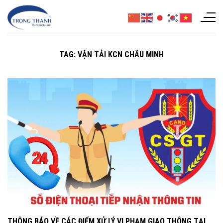
Chuyển
đến
nội
dung
TAG:
VẬN TẢI KCN CHÂU MINH
THÔNG BÁO VỀ CÁC ĐIỂM XỬ LÝ VI PHẠM GIAO THÔNG TẠI