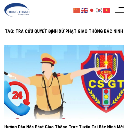
Chuyển
đến
nội
dung
TAG:
TRA CỨU QUYẾT ĐỊNH XỬ PHẠT GIAO THÔNG BẮC NINH
Hướng Dẫn Nộp Phạt Giao Thông Trực Tuyến Tại Bắc Ninh Mới