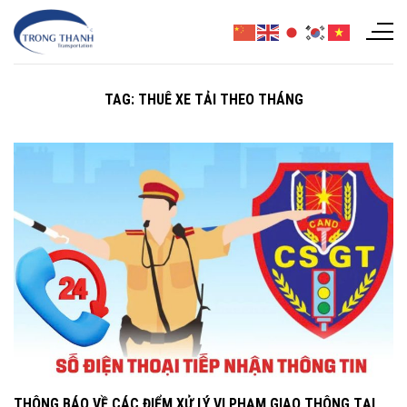
Chuyển
đến
nội
dung
TAG:
THUÊ XE TẢI THEO THÁNG
THÔNG BÁO VỀ CÁC ĐIỂM XỬ LÝ VI PHẠM GIAO THÔNG TẠI