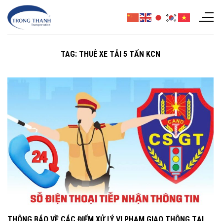
Chuyển
đến
nội
dung
TAG:
THUÊ XE TẢI 5 TẤN KCN
THÔNG BÁO VỀ CÁC ĐIỂM XỬ LÝ VI PHẠM GIAO THÔNG TẠI