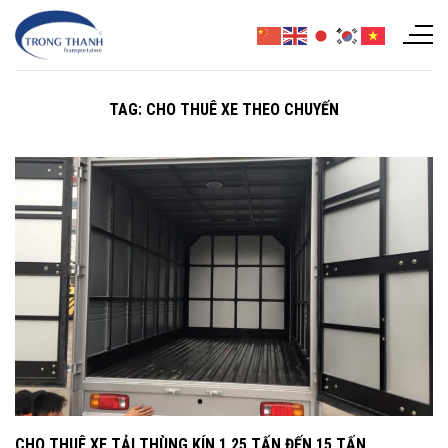
Chuyển
đến
nội
dung
TAG:
CHO THUÊ XE THEO CHUYẾN
CHO THUÊ XE TẢI THÙNG KÍN 1,25 TẤN ĐẾN 15 TẤN