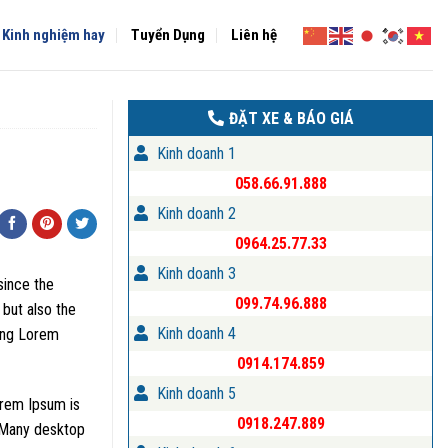
Kinh nghiệm hay
Tuyển Dụng
Liên hệ
ĐẶT XE & BÁO GIÁ
Kinh doanh 1
058.66.91.888
Kinh doanh 2
0964.25.77.33
Kinh doanh 3
since the
099.74.96.888
 but also the
Kinh doanh 4
ning Lorem
0914.174.859
Kinh doanh 5
Lorem Ipsum is
0918.247.889
. Many desktop