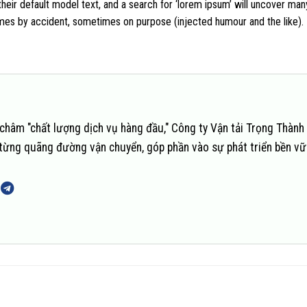
r default model text, and a search for ‘lorem ipsum’ will uncover many 
times by accident, sometimes on purpose (injected humour and the like).
châm "chất lượng dịch vụ hàng đầu," Công ty Vận tải Trọng Thành
n từng quãng đường vận chuyển, góp phần vào sự phát triển bền v