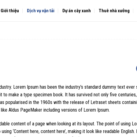
Giới thiệu
Dịch vụ vận tải
Dự án cây xanh
Thuê nhà xưởng
ndustry. Lorem Ipsum has been the industry’s standard dummy text ever 
 to make a type specimen book. It has survived not only five centuries,
 was popularised in the 1960s with the release of Letraset sheets contai
 like Aldus PageMaker including versions of Lorem Ipsum.
eadable content of a page when looking at its layout. The point of using 
o using ‘Content here, content here’, making it look like readable English