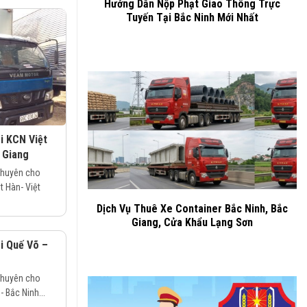
Hướng Dẫn Nộp Phạt Giao Thông Trực
Tuyến Tại Bắc Ninh Mới Nhất
ại KCN Việt
 Giang
chuyên cho
ệt Hàn- Việt
Dịch Vụ Thuê Xe Container Bắc Ninh, Bắc
Giang, Cửa Khẩu Lạng Sơn
ại Quế Võ –
chuyên cho
- Bắc Ninh...