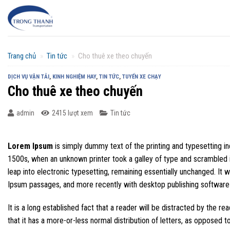
Chuyển
đến
nội
dung
Trang chủ
»
Tin tức
»
Cho thuê xe theo chuyến
DỊCH VỤ VẬN TẢI
,
KINH NGHIỆM HAY
,
TIN TỨC
,
TUYẾN XE CHẠY
Cho thuê xe theo chuyến
admin
2415 lượt xem
Tin tức
Lorem Ipsum
is simply dummy text of the printing and typesetting i
1500s, when an unknown printer took a galley of type and scrambled it
leap into electronic typesetting, remaining essentially unchanged. It
Ipsum passages, and more recently with desktop publishing software
It is a long established fact that a reader will be distracted by the r
that it has a more-or-less normal distribution of letters, as opposed t