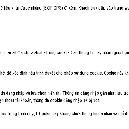
dữ liệu vị trí được nhúng (EXIF GPS) đi kèm. Khách truy cập vào trang web
n, email địa chỉ website trong cookie. Các thông tin này nhằm giúp bạn 
thời để xác định nếu trình duyệt cho phép sử dụng cookie. Cookie này k
 tin đăng nhập và lựa chọn hiển thị. Thông tin đăng nhập gần nhất lưu tr
ạn thoát tài khoản, thông tin cookie đăng nhập sẽ bị xoá.
ưu trong trình duyệt. Cookie này không chứa thông tin cá nhân và chỉ đ