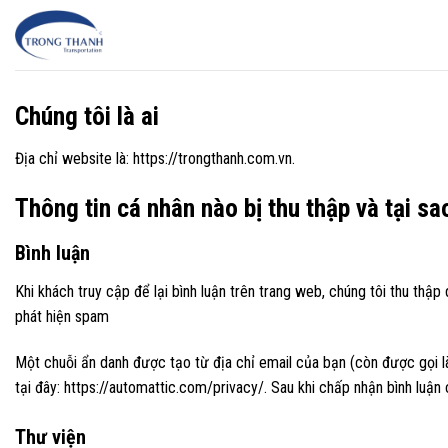
Chuyển
đến
nội
dung
Chúng tôi là ai
Địa chỉ website là: https://trongthanh.com.vn.
Thông tin cá nhân nào bị thu thập và tại sa
Bình luận
Khi khách truy cập để lại bình luận trên trang web, chúng tôi thu thập
phát hiện spam
Một chuỗi ẩn danh được tạo từ địa chỉ email của bạn (còn được gọi 
tại đây: https://automattic.com/privacy/. Sau khi chấp nhận bình luận
Thư viện