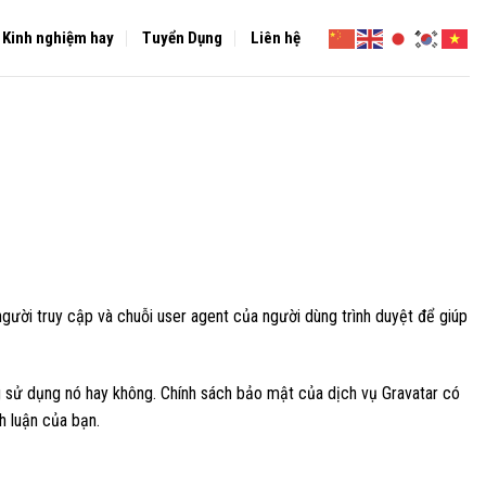
Kinh nghiệm hay
Tuyển Dụng
Liên hệ
 người truy cập và chuỗi user agent của người dùng trình duyệt để giúp
 sử dụng nó hay không. Chính sách bảo mật của dịch vụ Gravatar có
h luận của bạn.