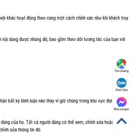
g web khác hoạt động theo cùng một cách chính xác như khi khách truy
ới nội dung được nhúng đó, bao gồm theo dõi tương tác của bạn với
Tìm đường
Chat Zalo
 nhận bất kỳ bình luận nào thay vì giữ chúng trong khu vực đợi kiểm
Messenger
ời dùng của họ. Tất cả người dùng có thể xem, chỉnh sửa hoặc xóa
hỉnh sửa thông tin đó.