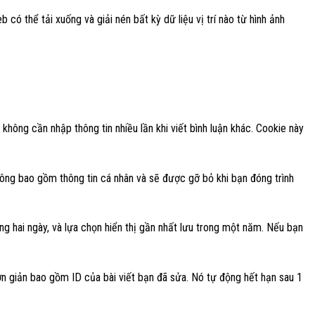
 có thể tải xuống và giải nén bất kỳ dữ liệu vị trí nào từ hình ảnh
không cần nhập thông tin nhiều lần khi viết bình luận khác. Cookie này
hông bao gồm thông tin cá nhân và sẽ được gỡ bỏ khi bạn đóng trình
ong hai ngày, và lựa chọn hiển thị gần nhất lưu trong một năm. Nếu bạn
ơn giản bao gồm ID của bài viết bạn đã sửa. Nó tự động hết hạn sau 1